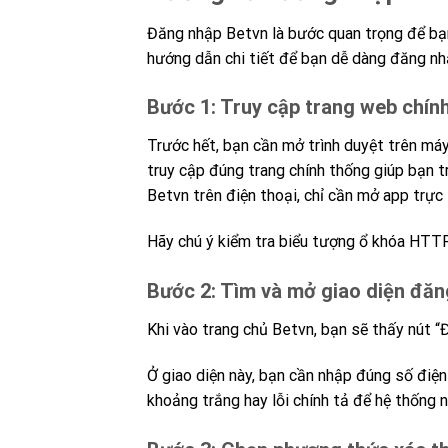
Đăng nhập Betvn là bước quan trọng để bạn 
hướng dẫn chi tiết để bạn dễ dàng đăng nh
Bước 1: Truy cập trang web chí
Trước hết, bạn cần mở trình duyệt trên máy
truy cập đúng trang chính thống giúp bạn t
Betvn trên điện thoại, chỉ cần mở app trực
Hãy chú ý kiểm tra biểu tượng ổ khóa HTTP
Bước 2: Tìm và mở giao diện đăn
Khi vào trang chủ Betvn, bạn sẽ thấy nút 
Ở giao diện này, bạn cần nhập đúng số điệ
khoảng trắng hay lỗi chính tả để hệ thống n