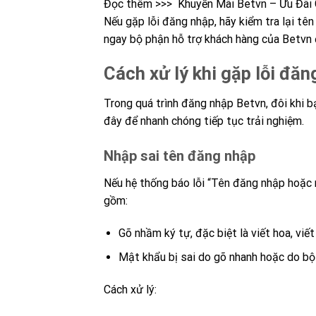
Đọc thêm >>> Khuyến Mãi Betvn – Ưu Đãi
Nếu gặp lỗi đăng nhập, hãy kiểm tra lại t
ngay bộ phận hỗ trợ khách hàng của Betvn 
Cách xử lý khi gặp lỗi đă
Trong quá trình đăng nhập Betvn, đôi khi 
đây để nhanh chóng tiếp tục trải nghiệm.
Nhập sai tên đăng nhập
Nếu hệ thống báo lỗi “Tên đăng nhập hoặc 
gồm:
Gõ nhầm ký tự, đặc biệt là viết hoa, vi
Mật khẩu bị sai do gõ nhanh hoặc do bộ g
Cách xử lý: