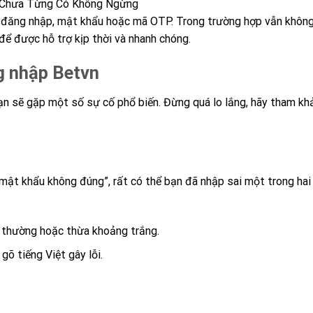
 Chưa Từng Có Không Ngừng
ên đăng nhập, mật khẩu hoặc mã OTP. Trong trường hợp vẫn không 
để được hỗ trợ kịp thời và nhanh chóng.
ng nhập Betvn
bạn sẽ gặp một số sự cố phổ biến. Đừng quá lo lắng, hãy tham 
mật khẩu không đúng”, rất có thể bạn đã nhập sai một trong hai
ết thường hoặc thừa khoảng trắng.
õ tiếng Việt gây lỗi.