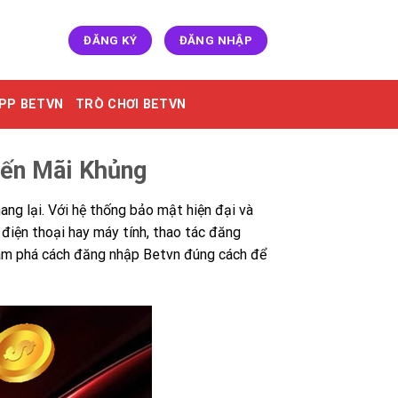
ĐĂNG KÝ
ĐĂNG NHẬP
APP BETVN
TRÒ CHƠI BETVN
yến Mãi Khủng
ang lại. Với hệ thống bảo mật hiện đại và
 điện thoại hay máy tính, thao tác đăng
khám phá cách đăng nhập Betvn đúng cách để