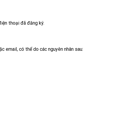
iện thoại đã đăng ký.
c email, có thể do các nguyên nhân sau: