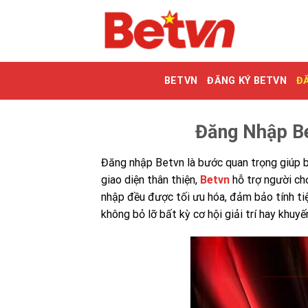
Bỏ
qua
nội
dung
BETVN
ĐĂNG KÝ BETVN
Đ
Đăng Nhập Be
Đăng nhập Betvn là bước quan trọng giúp bạn
giao diện thân thiện,
Betvn
hỗ trợ người ch
nhập đều được tối ưu hóa, đảm bảo tính ti
không bỏ lỡ bất kỳ cơ hội giải trí hay khuy