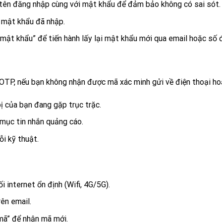
 tên đăng nhập cùng với mật khẩu để đảm bảo không có sai sót.
 mật khẩu đã nhập.
mật khẩu” để tiến hành lấy lại mật khẩu mới qua email hoặc số đ
TP, nếu bạn không nhận được mã xác minh gửi về điện thoại hoặ
ị của bạn đang gặp trục trặc.
mục tin nhắn quảng cáo.
i kỹ thuật.
 internet ổn định (Wifi, 4G/5G).
ên email.
i mã” để nhận mã mới.