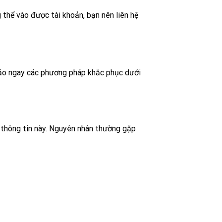
thể vào được tài khoản, bạn nên liên hệ
khảo ngay các phương pháp khắc phục dưới
 thông tin này. Nguyên nhân thường gặp