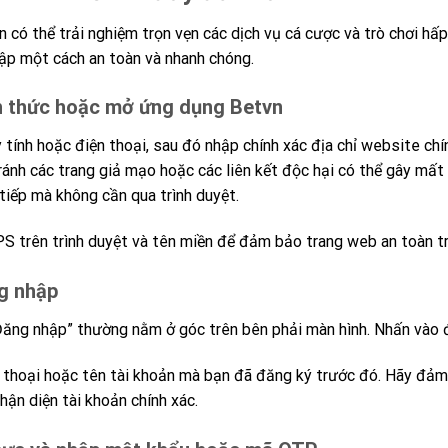
có thể trải nghiệm trọn vẹn các dịch vụ cá cược và trò chơi hấp
ập một cách an toàn và nhanh chóng.
nh thức hoặc mở ứng dụng Betvn
 tính hoặc điện thoại, sau đó nhập chính xác địa chỉ website chí
ránh các trang giả mạo hoặc các liên kết độc hại có thể gây mất
 tiếp mà không cần qua trình duyệt.
S trên trình duyệt và tên miền để đảm bảo trang web an toàn tr
g nhập
“Đăng nhập” thường nằm ở góc trên bên phải màn hình. Nhấn vào
n thoại hoặc tên tài khoản mà bạn đã đăng ký trước đó. Hãy đảm
hận diện tài khoản chính xác.