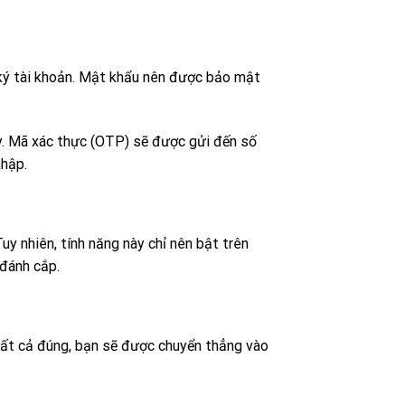
 ký tài khoản. Mật khẩu nên được bảo mật
. Mã xác thực (OTP) sẽ được gửi đến số
nhập.
uy nhiên, tính năng này chỉ nên bật trên
 đánh cắp.
 tất cả đúng, bạn sẽ được chuyển thẳng vào