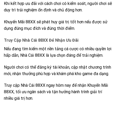
Khi kết hợp ưu đãi với cách chơi có kiểm soát, người chơi sẽ
duy trì trải nghiệm ổn định và chủ động hơn.
Khuyến Mãi 88XX sẽ phát huy giá trị tốt hơn nếu được sử
dụng đúng mục đích và đúng thời điểm.
Truy Cập Nhà Cái 88XX Để Nhận Ưu Đãi
Nếu đang tìm kiếm một nền tảng cá cược có nhiều quyền lợi
hấp dẫn, Nhà Cái 88XX là lựa chọn đáng để trải nghiệm.
Người chơi có thể đăng ký tài khoản, cập nhật chương trình
mới, nhận thưởng phù hợp và khám phá kho game đa dạng.
Truy cập Nhà Cái 88XX ngay hôm nay để nhận Khuyến Mãi
88XX, tối ưu ngân sách và tận hưởng hành trình giải trí
nhiều giá trị hơn.