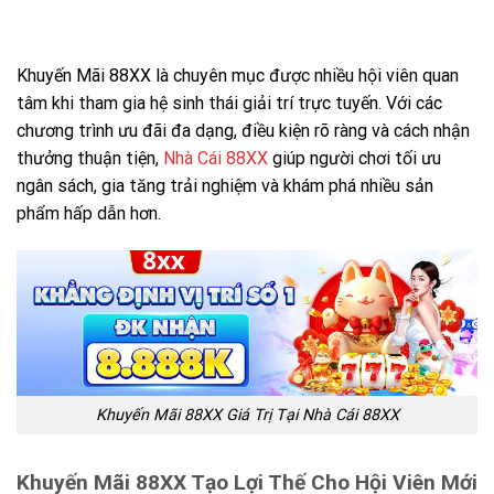
Khuyến Mãi 88XX là chuyên mục được nhiều hội viên quan
tâm khi tham gia hệ sinh thái giải trí trực tuyến. Với các
chương trình ưu đãi đa dạng, điều kiện rõ ràng và cách nhận
thưởng thuận tiện,
Nhà Cái 88XX
giúp người chơi tối ưu
ngân sách, gia tăng trải nghiệm và khám phá nhiều sản
phẩm hấp dẫn hơn.
Khuyến Mãi 88XX Giá Trị Tại Nhà Cái 88XX
Khuyến Mãi 88XX Tạo Lợi Thế Cho Hội Viên Mới