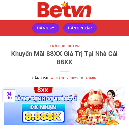
Bỏ
qua
nội
dung
ĐĂNG KÝ
ĐĂNG NHẬP
TRÒ CHƠI BETVN
Khuyến Mãi 88XX Giá Trị Tại Nhà Cái
88XX
ĐĂNG VÀO
4 THÁNG 7, 2026
BỞI
ADMIN
04
Th7