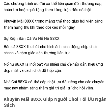
Các chương trình ưu đãi có thể liên quan đến thưởng nạp,
hoàn trả hoặc quà tặng theo từng trận đấu nổi bật.
Khuyến Mãi 88XX trong mảng thể thao giúp hội viên tăng
thêm hứng thú khi theo dõi kèo mỗi ngày.
Sự Kiện Bắn Cá Và Nổ Hũ 88XX
Bắn cá 88XX thu hút nhờ hình ảnh sinh động, nhịp chơi
nhanh và cảm giác săn thưởng liên tục.
Nổ hũ 88XX lại nổi bật với nhiều chủ đề hấp dẫn, hiệu ứng
đẹp mắt và cách chơi dễ tiếp cận.
Nhà Cái 88XX có thể cập nhật ưu đãi riêng cho các chuyên
mục này nhằm tăng thêm giá trị giải trí cho hội viên.
Khuyến Mãi 88XX Giúp Người Chơi Tối Ưu Ngân
Sách