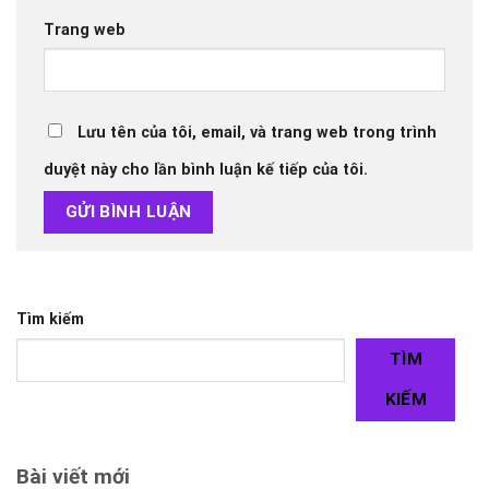
Trang web
Lưu tên của tôi, email, và trang web trong trình
duyệt này cho lần bình luận kế tiếp của tôi.
Tìm kiếm
TÌM
KIẾM
Bài viết mới