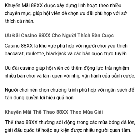
Khuyến Mãi 88XX được xây dựng linh hoạt theo nhiều
chuyên mục, giúp hội viên dễ chọn ưu đãi phù hợp với sở
thích cá nhân.
Ưu Đãi Casino 88XX Cho Người Thích Bàn Cược
Casino 88XX là khu vực phù hợp với người chơi yêu thích
baccarat, roulette, blackjack và các bàn cược trực tuyến.
Ưu đãi casino giúp hội viên có thêm động lực trải nghiệm
nhiều bàn chơi và làm quen với nhịp vận hành của sảnh cược.
Người chơi nên chọn chương trình phù hợp với ngân sách để
tận dụng quyền lợi hiệu quả hơn.
Khuyến Mãi Thể Thao 88XX Theo Mùa Giải
Thể thao 88XX thường sôi động trong các mùa bóng đá lớn,
giải đấu quốc tế hoặc sự kiện được nhiều người quan tâm.