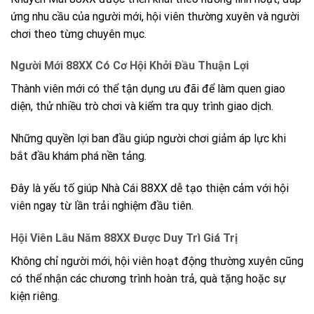
ứng nhu cầu của người mới, hội viên thường xuyên và người
chơi theo từng chuyên mục.
Người Mới 88XX Có Cơ Hội Khởi Đầu Thuận Lợi
Thành viên mới có thể tận dụng ưu đãi để làm quen giao
diện, thử nhiều trò chơi và kiểm tra quy trình giao dịch.
Những quyền lợi ban đầu giúp người chơi giảm áp lực khi
bắt đầu khám phá nền tảng.
Đây là yếu tố giúp Nhà Cái 88XX dễ tạo thiện cảm với hội
viên ngay từ lần trải nghiệm đầu tiên.
Hội Viên Lâu Năm 88XX Được Duy Trì Giá Trị
Không chỉ người mới, hội viên hoạt động thường xuyên cũng
có thể nhận các chương trình hoàn trả, quà tặng hoặc sự
kiện riêng.